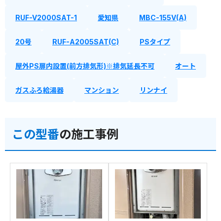
RUF-V2000SAT-1
愛知県
MBC-155V(A)
20号
RUF-A2005SAT(C)
PSタイプ
屋外PS扉内設置(前方排気形)※排気延長不可
オート
ガスふろ給湯器
マンション
リンナイ
この型番
の施工事例