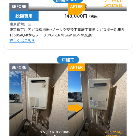
ガスター OURB-
ノーリツ GT-
1650SAQ-K
1670SAW BL
BEFORE
AFTER
総額費用
143,000円
（税込）
東京都荒川区
東京都荒川区ガス給湯器>ノーリツ交換工事施工事例：ガスターOURB-
1650SAQ-KからノーリツGT-1670SAW BLへの交換
詳しくはこちら
戸建て
BEFORE
AFTER
リンナイ RUX2010W-
ノーリツ GQ-