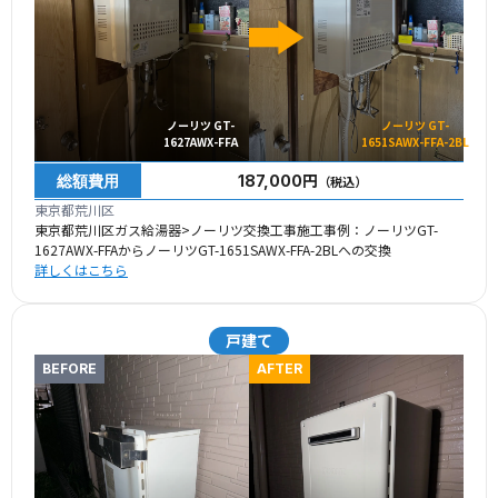
ノーリツ GT-
ノーリツ GT-
1627AWX-FFA
1651SAWX-FFA-2BL
総額費用
187,000円
（税込）
東京都荒川区
東京都荒川区ガス給湯器>ノーリツ交換工事施工事例：ノーリツGT-
1627AWX-FFAからノーリツGT-1651SAWX-FFA-2BLへの交換
詳しくはこちら
戸建て
BEFORE
AFTER