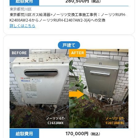
総額費用
280,500円
（税込）
東京都荒川区
東京都荒川区ガス給湯器>ノーリツ交換工事施工事例：ノーリツRUFH-
K2400AW2-6からノーリツRUFH-E2407AW2-3(A)への交換
詳しくはこちら
戸建て
BEFORE
AFTER
ノーリツ GT-
ノーリツ GT-
C1632AWX
C2072AW BL
総額費用
170,000円
（税込）