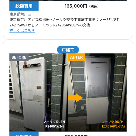
総額費用
165,000円
（税込）
東京都荒川区
東京都荒川区ガス給湯器>ノーリツ交換工事施工事例：ノーリツGT-
2427SAWXからノーリツGT-2470SAWBLへの交換
詳しくはこちら
戸建て
BEFORE
AFTER
ノーリツ RUFH-
ノーリツ RUFH-
K2400AW2-6
E2407AW2-3(A)