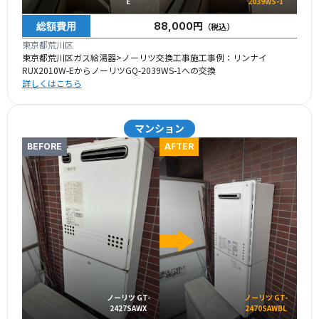
E
2039WS-1
総額費用
88,000円
（税込）
東京都荒川区
東京都荒川区ガス給湯器>ノーリツ交換工事施工事例：リンナイ
RUX2010W-EからノーリツGQ-2039WS-1への交換
詳しくはこちら
マンション
BEFORE
AFTER
ノーリツ GT-
ノーリツ GT-
2427SAWX
2470SAWBL