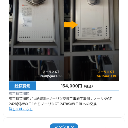
ノーリツ GT-
ノーリツ GT-
2428(S)AWX-T-1
2470SAW-T BL
総額費用
154,000円
（税込）
東京都荒川区
東京都荒川区ガス給湯器>ノーリツ交換工事施工事例：ノーリツGT-
2428(S)AWX-T-1からノーリツGT-2470SAW-T BLへの交換
詳しくはこちら
マンション