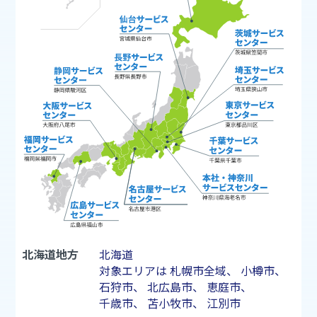
北海道地方
北海道
対象エリアは
札幌市
全域、
小樽市
、
石狩市
、
北広島市
、
恵庭市
、
千歳市
、
苫小牧市
、
江別市