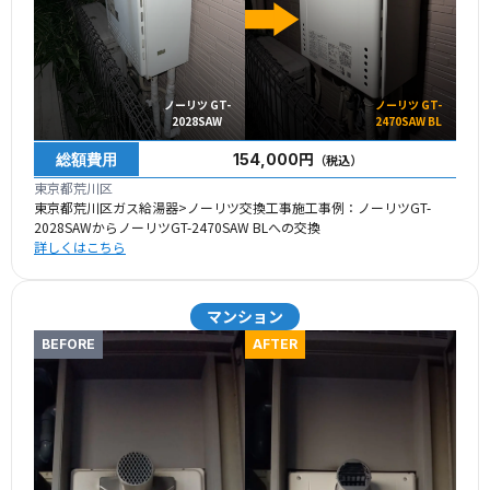
ノーリツ GT-
ノーリツ GT-
2028SAW
2470SAW BL
総額費用
154,000円
（税込）
東京都荒川区
東京都荒川区ガス給湯器>ノーリツ交換工事施工事例：ノーリツGT-
2028SAWからノーリツGT-2470SAW BLへの交換
詳しくはこちら
マンション
BEFORE
AFTER