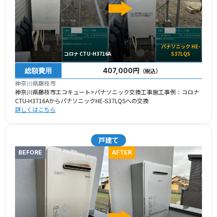
パナソニック HE-
コロナ CTU-H3716A
S37LQS
総額費用
407,000円
（税込）
神奈川県藤枝市
神奈川県藤枝市エコキュート>パナソニック交換工事施工事例：コロナ
CTU-H3716AからパナソニックHE-S37LQSへの交換
詳しくはこちら
戸建て
BEFORE
AFTER