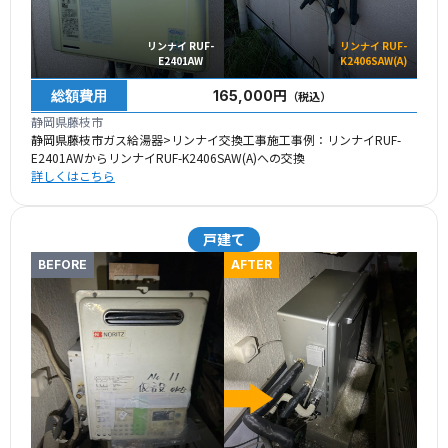
リンナイ RUF-
リンナイ RUF-
E2401AW
K2406SAW(A)
総額費用
165,000円
（税込）
静岡県藤枝市
静岡県藤枝市ガス給湯器>リンナイ交換工事施工事例：リンナイRUF-
E2401AWからリンナイRUF-K2406SAW(A)への交換
詳しくはこちら
戸建て
BEFORE
AFTER