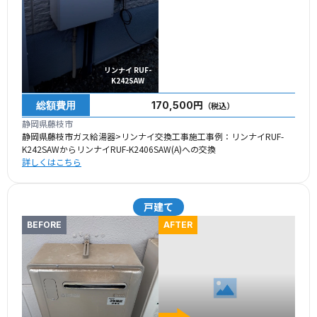
リンナイ RUF-
K242SAW
総額費用
170,500円
（税込）
静岡県藤枝市
静岡県藤枝市ガス給湯器>リンナイ交換工事施工事例：リンナイRUF-
K242SAWからリンナイRUF-K2406SAW(A)への交換
詳しくはこちら
戸建て
BEFORE
AFTER