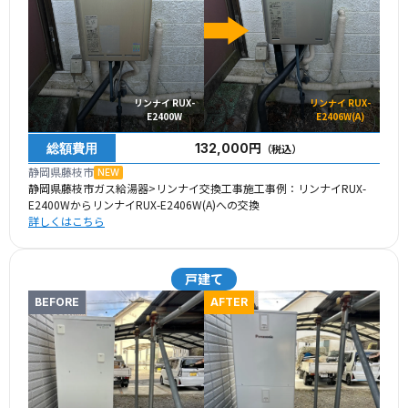
リンナイ RUX-
リンナイ RUX-
E2400W
E2406W(A)
総額費用
132,000円
（税込）
静岡県藤枝市
NEW
静岡県藤枝市ガス給湯器>リンナイ交換工事施工事例：リンナイRUX-
E2400WからリンナイRUX-E2406W(A)への交換
詳しくはこちら
戸建て
BEFORE
AFTER