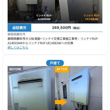
リンナイ RUF-
リンナイ RUF-
A2400SAW
UE240EAW
総額費用
269,500円
（税込）
静岡県藤枝市
静岡県藤枝市ガス給湯器>リンナイ交換工事施工事例：リンナイRUF-
A2400SAWからリンナイRUF-UE240EAWへの交換
詳しくはこちら
戸建て
BEFORE
AFTER