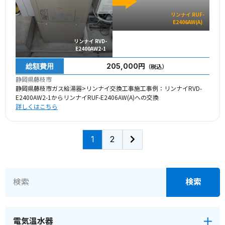
リンナイ RUF-
E2406AW(A)
リンナイ RVD-
E2400AW2-1
総額費用
205,000円
（税込）
静岡県藤枝市
静岡県藤枝市ガス給湯器>リンナイ交換工事施工事例：リンナイRVD-
E2400AW2-1からリンナイRUF-E2406AW(A)への交換
詳しくはこちら
1
2
電気温水器