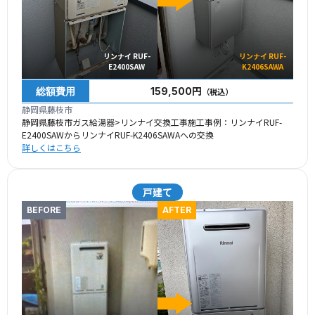
リンナイ RUF-
リンナイ RUF-
E2400SAW
K2406SAWA
総額費用
159,500円
（税込）
静岡県藤枝市
静岡県藤枝市ガス給湯器>リンナイ交換工事施工事例：リンナイRUF-
E2400SAWからリンナイRUF-K2406SAWAへの交換
詳しくはこちら
戸建て
BEFORE
AFTER