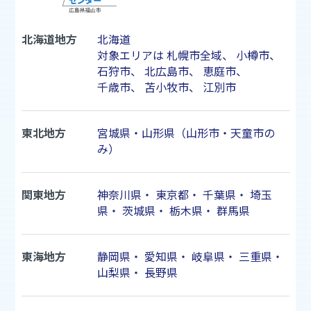
北海道地方
北海道
対象エリアは
札幌市
全域、
小樽市
、
石狩市
、
北広島市
、
恵庭市
、
千歳市
、
苫小牧市
、
江別市
東北地方
宮城県・山形県（山形市・天童市の
み）
関東地方
神奈川県
・
東京都
・
千葉県
・
埼玉
県
・
茨城県
・
栃木県
・
群馬県
東海地方
静岡県
・
愛知県
・
岐阜県
・
三重県
・
山梨県
・
長野県