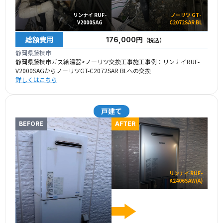
リンナイ RUF-
ノーリツ GT-
V2000SAG
C2072SAR BL
総額費用
176,000円
（税込）
静岡県藤枝市
静岡県藤枝市ガス給湯器>ノーリツ交換工事施工事例：リンナイRUF-
V2000SAGからノーリツGT-C2072SAR BLへの交換
詳しくはこちら
戸建て
BEFORE
AFTER
リンナイ RUF-
K2406SAW(A)