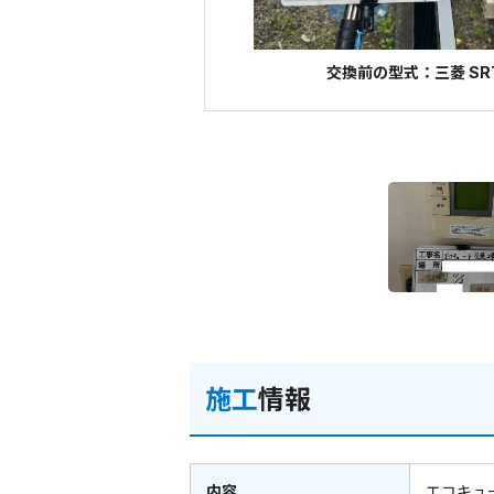
交換前の型式：三菱 SRT
施工
情報
内容
エコキュ