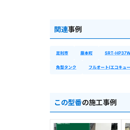
関連
事例
足利市
藤本町
SRT-HP37
角型タンク
フルオート(エコキュー
この型番
の施工事例