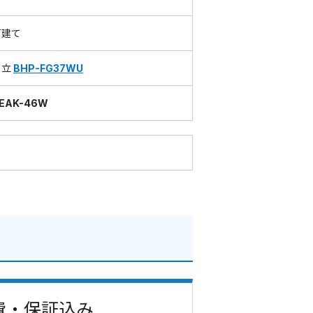
戸建て
日立
BHP-FG37WU
EAK-46W
事費・保証込み