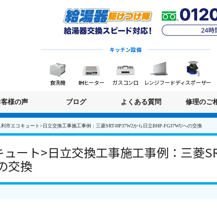
キッチン設備
食洗機
IHヒーター
ガスコンロ
レンジフード
ディスポーザー
お客様の声
ブログ
よくある質問
修理のご
利市エコキュート>日立交換工事施工事例：三菱SRT-HP37W2から日立BHP-FG37WUへの交換
ュート>日立交換工事施工事例：三菱SRT
への交換