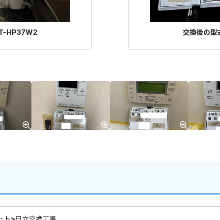
-HP37W2
交換後の型式
ート>日立交換工事