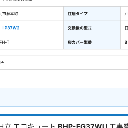
利市藤本町
住居タイプ
-HP37W2
交換後の型式
FH-T
脚カバー型番
B
0円
日立 エコキュート BHP-FG37WU 工