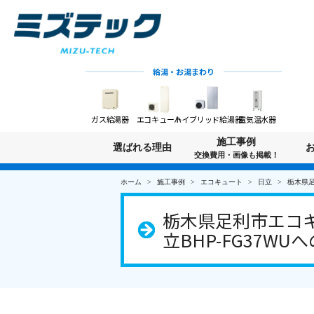
給湯・お湯まわり
ガス給湯器
エコキュート
ハイブリッド給湯器
電気温水器
施工事例
選ばれる理由
交換費用・画像も掲載！
ホーム
施工事例
エコキュート
日立
栃木県足
栃木県足利市エコキ
立BHP-FG37WU